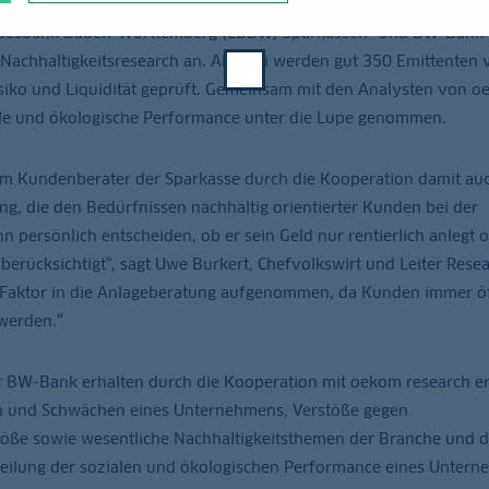
Landesbank Baden-Württemberg (LBBW) Sparkassen- und BW-Ban
Nachhaltigkeitsresearch an. Ab Juni werden gut 350 Emittenten 
Risiko und Liquidität geprüft. Gemeinsam mit den Analysten von 
iale und ökologische Performance unter die Lupe genommen.
m Kundenberater der Sparkasse durch die Kooperation damit auc
ng, die den Bedürfnissen nachhaltig orientierter Kunden bei der
 persönlich entscheiden, ob er sein Geld nur rentierlich anlegt 
berücksichtigt“, sagt Uwe Burkert, Chefvolkswirt und Leiter Rese
 Faktor in die Anlageberatung aufgenommen, da Kunden immer ö
werden.“
r BW-Bank erhalten durch die Kooperation mit oekom research e
rken und Schwächen eines Unternehmens, Verstöße gegen
töße sowie wesentliche Nachhaltigkeitsthemen der Branche und 
rteilung der sozialen und ökologischen Performance eines Unter