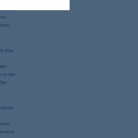
k-Kunden
von
oekom
h eine
oder
arch der
fter
rstmals
deren
nehmens