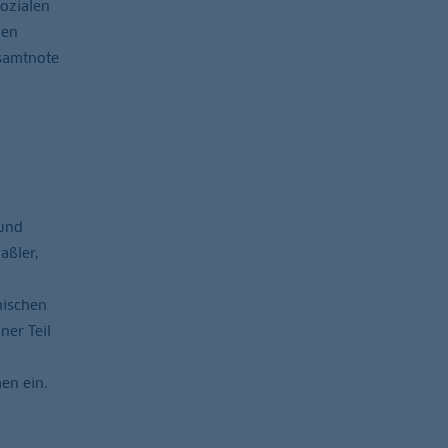
ozialen
men
esamtnote
 und
aßler,
hischen
ner Teil
en ein.