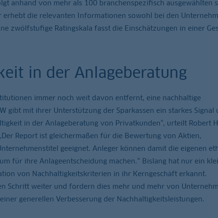
lgt anhand von mehr als 100 branchenspezifisch ausgewählten s
ur erhebt die relevanten Informationen sowohl bei den Unterneh
ine zwölfstufige Ratingskala fasst die Einschätzungen in einer G
keit in der Anlageberatung
titutionen immer noch weit davon entfernt, eine nachhaltige
 gibt mit ihrer Unterstützung der Sparkassen ein starkes Signal
ltigkeit in der Anlageberatung von Privatkunden“, urteilt Robert H
Der Report ist gleichermaßen für die Bewertung von Aktien,
nternehmenstitel geeignet. Anleger können damit die eigenen et
um für ihre Anlageentscheidung machen.“ Bislang hat nur ein klei
ion von Nachhaltigkeitskriterien in ihr Kerngeschäft erkannt.
inen Schritt weiter und fordern dies mehr und mehr von Unternehm
 einer generellen Verbesserung der Nachhaltigkeitsleistungen.