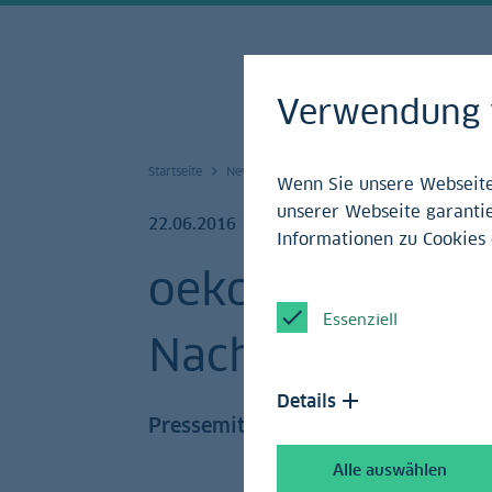
Verwendung 
Startseite
News und Service
Mediencenter
Press
Wenn Sie unsere Webseite 
unserer Webseite garantie
22.06.2016
Informationen zu Cookies 
oekom research
Essenziell
Nachhaltigkeits
Details
Pressemitteilung
Alle auswählen