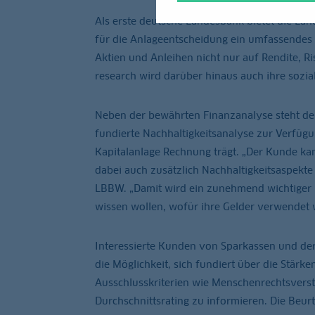
Als erste deutsche Landesbank bietet die 
für die Anlageentscheidung ein umfassendes 
Aktien und Anleihen nicht nur auf Rendite, 
research wird darüber hinaus auch ihre soz
Neben der bewährten Finanzanalyse steht de
fundierte Nachhaltigkeitsanalyse zur Verfügu
Kapitalanlage Rechnung trägt. „Der Kunde kann
dabei auch zusätzlich Nachhaltigkeitsaspekte 
LBBW. „Damit wird ein zunehmend wichtiger
wissen wollen, wofür ihre Gelder verwendet 
Interessierte Kunden von Sparkassen und de
die Möglichkeit, sich fundiert über die Stä
Ausschlusskriterien wie Menschenrechtsvers
Durchschnittsrating zu informieren. Die Beu