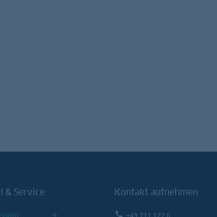
l & Service
Kontakt aufnehmen
essum
+49 711 127 0