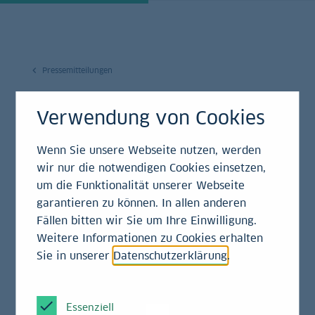
Pressemitteilungen
08.07.2019
Verwendung von Cookies
LBBW legt nochmals
Wenn Sie unsere Webseite nutzen, werden
zu
wir nur die notwendigen Cookies einsetzen,
um die Funktionalität unserer Webseite
garantieren zu können. In allen anderen
Pressemitteilung
Fällen bitten wir Sie um Ihre Einwilligung.
Weitere Informationen zu Cookies erhalten
Sie in unserer
Datenschutzerklärung
.
Die LBBW hat im aktuellen Nachhaltigkeitsrating der
Agentur Sustainalytics ihre Bewertung gegenüber
dem letzten Rating im Jahr 2017 nochmals
Essenziell