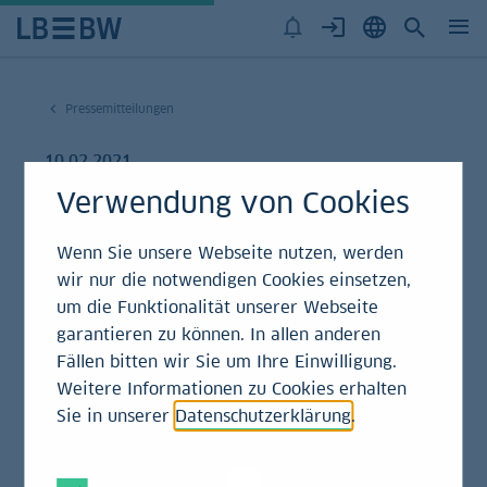
Pressemitteilungen
10.02.2021
Verwendung von Cookies
LBBW emittiert
erstmals Social Bonds
Wenn Sie unsere Webseite nutzen, werden
wir nur die notwendigen Cookies einsetzen,
für Privat­anleger
um die Funktionalität unserer Webseite
garantieren zu können. In allen anderen
Fällen bitten wir Sie um Ihre Einwilligung.
Pressemitteilung
Weitere Informationen zu Cookies erhalten
Sie in unserer
Datenschutzerklärung
.
Nicht nur institutionelle Investoren, sondern auch