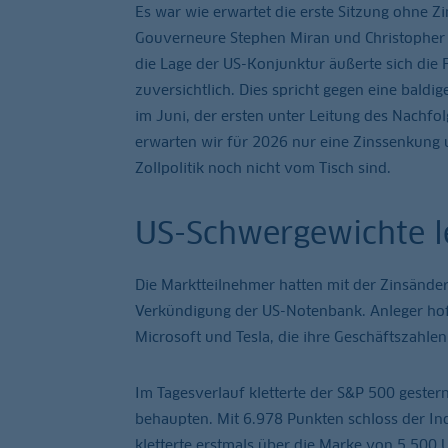
Es war wie erwartet die erste Sitzung ohne Z
Gouverneure Stephen Miran und Christopher W
die Lage der US-Konjunktur äußerte sich die F
zuversichtlich. Dies spricht gegen eine baldi
im Juni, der ersten unter Leitung des Nachfo
erwarten wir für 2026 nur eine Zinssenkung u
Zollpolitik noch nicht vom Tisch sind.
US-Schwergewichte l
Die Marktteilnehmer hatten mit der Zinsände
Verkündigung der US-Notenbank. Anleger hof
Microsoft und Tesla, die ihre Geschäftszahlen
Im Tagesverlauf kletterte der S&P 500 gester
behaupten. Mit 6.978 Punkten schloss der In
kletterte erstmals über die Marke von 5.500 