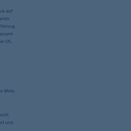
ck auf
arkts
-Sitzung
sgesamt
er US-
ne Meta,
nicht
ort und