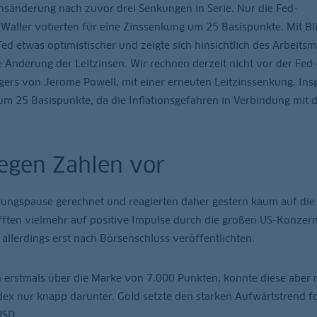
insänderung nach zuvor drei Senkungen in Serie. Nur die Fed-
aller votierten für eine Zinssenkung um 25 Basispunkte. Mit Bli
ed etwas optimistischer und zeigte sich hinsichtlich des Arbeitsm
ge Änderung der Leitzinsen. Wir rechnen derzeit nicht vor der Fed
lgers von Jerome Powell, mit einer erneuten Leitzinssenkung. In
m 25 Basispunkte, da die Inflationsgefahren in Verbindung mit d
egen Zahlen vor
rungspause gerechnet und reagierten daher gestern kaum auf die
ften vielmehr auf positive Impulse durch die großen US-Konzer
 allerdings erst nach Börsenschluss veröffentlichten.
n erstmals über die Marke von 7.000 Punkten, konnte diese aber 
dex nur knapp darunter. Gold setzte den starken Aufwärtstrend f
USD.