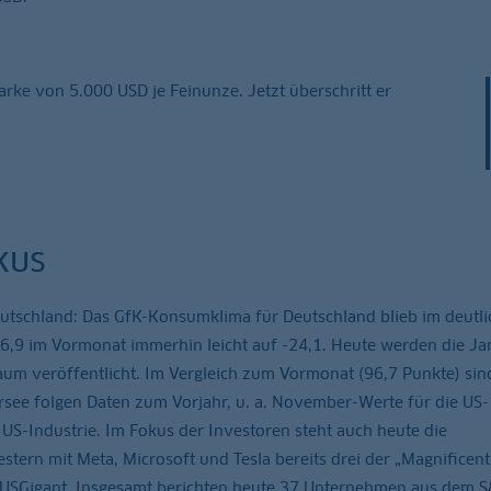
arke von 5.000 USD je Feinunze. Jetzt überschritt er
kus
utschland: Das GfK-Konsumklima für Deutschland blieb im deutli
26,9 im Vormonat immerhin leicht auf -24,1. Heute werden die Ja
aum veröffentlicht. Im Vergleich zum Vormonat (96,7 Punkte) sin
see folgen Daten zum Vorjahr, u. a. November-Werte für die US-
US-Industrie. Im Fokus der Investoren steht auch heute die
ern mit Meta, Microsoft und Tesla bereits drei der „Magnificen
ter USGigant. Insgesamt berichten heute 37 Unternehmen aus dem 