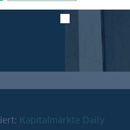
iert:
Kapitalmärkte Daily