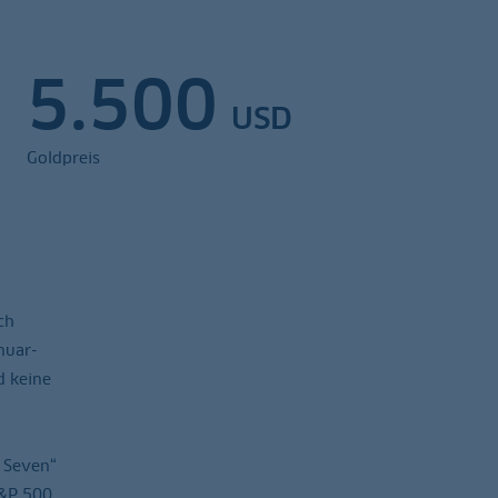
5.500
USD
Goldpreis
ch
nuar-
d keine
t Seven“
S&P 500