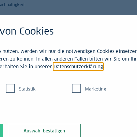
achhaltigkeit
Magazin
Leistungen
von Cookies
Einschätzungen
nutzen, werden wir nur die notwendigen Cookies einsetzen,
ren zu können. In allen anderen Fällen bitten wir Sie um Ihr
erhalten Sie in unserer
Datenschutzerklärung
.
r Fed
Statistik
Marketing
erste Sitzung der Fed
kungen in Serie.
Auswahl bestätigen