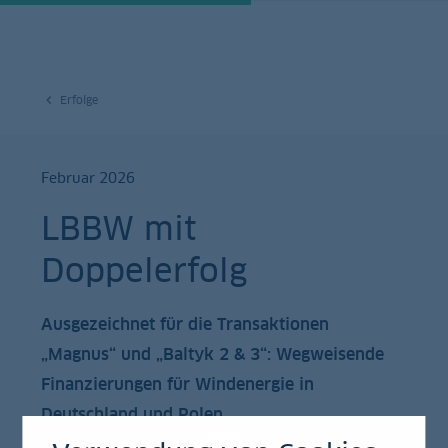
Erfolge
Februar 2026
LBBW mit
Doppelerfolg
Ausgezeichnet für die Transaktionen
„Magnus“ und „Baltyk 2 & 3“: Wegweisende
Finanzierungen für Windenergie in
Deutschland und Polen.