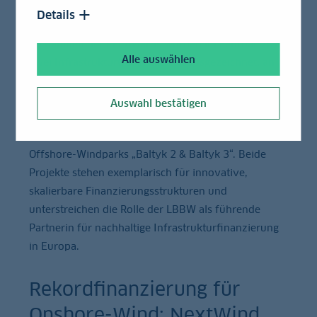
der Energiewende
Details
Im Rahmen der PFI Awards wurden im Februar 2026
Alle auswählen
zwei Infrastrukturtransaktionen ausgezeichnet, an
denen die LBBW federführend beteiligt war. Die
Bank erhielt die Auszeichnungen
„Europe Power
Auswahl bestätigen
Deal of the Year“
für die Transaktion „Magnus“ mit
„NextWind“ sowie
„Europe Deal of the Year“
für die
Offshore-Windparks „Baltyk 2 & Baltyk 3“. Beide
Projekte stehen exemplarisch für innovative,
skalierbare Finanzierungsstrukturen und
unterstreichen die Rolle der LBBW als führende
Partnerin für nachhaltige Infrastrukturfinanzierung
in Europa.
Rekordfinanzierung für
Onshore-Wind: NextWind