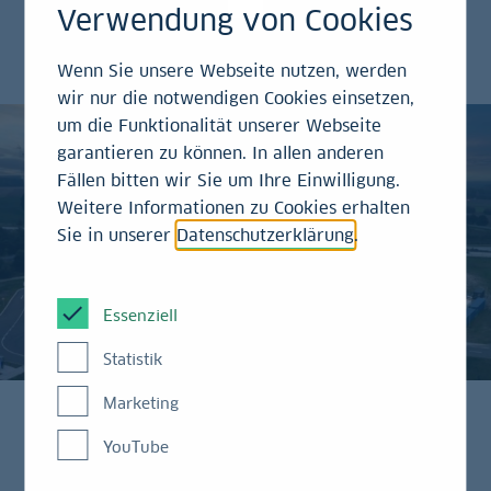
Verwendung von Cookies
Jahrhundert. Die Finanzierung übernimmt die
LBBW.
Wenn Sie unsere Webseite nutzen, werden
wir nur die notwendigen Cookies einsetzen,
um die Funktionalität unserer Webseite
garantieren zu können. In allen anderen
Fällen bitten wir Sie um Ihre Einwilligung.
Weitere Informationen zu Cookies erhalten
Sie in unserer
Datenschutzerklärung
.
Essenziell
Statistik
Marketing
YouTube
Was soll an einer Tankstelle, die Benzin und Diesel
verkauft, bitte schön nachhaltig sein? Wer sich an