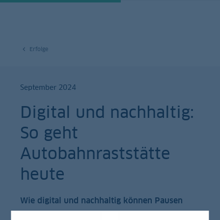
Erfolge
September 2024
Digital und nachhaltig:
So geht
Autobahnraststätte
heute
Wie digital und nachhaltig können Pausen
sein? BREAK katapultiert den Autohof ins 21.