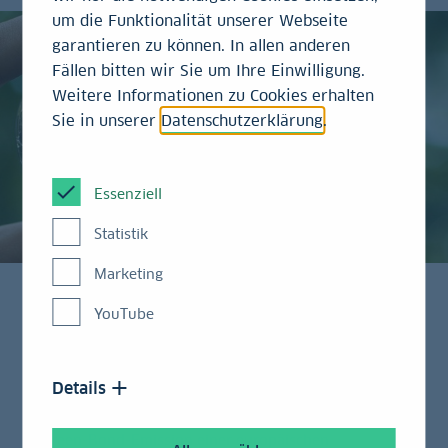
um die Funktionalität unserer Webseite
garantieren zu können. In allen anderen
Fällen bitten wir Sie um Ihre Einwilligung.
Weitere Informationen zu Cookies erhalten
Sie in unserer
Datenschutzerklärung
.
Essenziell
Statistik
Marketing
YouTube
Die Landesbank Baden-Württemberg (LBBW) hat
ihren ersten eigenen Green Bond platziert. Die
Details
nachhaltige Anleihe hat ein Volumen von 750
Millionen Euro und ist damit die bisher größte
Green-Bond-Emission einer europäischen