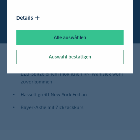
Kapitalmärkte Daily
Details
Alle auswählen
Auswahl bestätigen
Europas Politiker wollen bei Neubesetzung der
EZB-Spitze einem möglichen RN-Wahlsieg wohl
zuvorkommen
Hassett greift New York Fed an
Bayer-Aktie mit Zickzackkurs