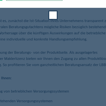
sondern immer im Zusammenhang mit der gesamten Finanzierung Ihr
s, zunächst die Ist-Situation Ihres Unternehmens transparent 
ralen Beratungsgutachtens mögliche Risiken bezüglich bestehend
Vorhersage über die künftigen Auswirkungen auf die betriebliche
 eine individuelle und konkrete Handlungsempfehlung.
ung der Beratungs- von der Produkt­seite. Als ausgelagertes
er Makler­lizenz bieten wir Ihnen den Zugang zu allen Produktlö
g. So profitieren Sie vom ganzheitlichen Beratungsansatz der LB
 Ihnen:
ng von betrieblichen Versorgungssystemen
estehenden Versorgungssystemen