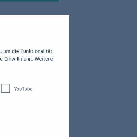
 um die Funktionalität
e Einwilligung. Weitere
e Leistungen
YouTube
g.
ioden,
nt