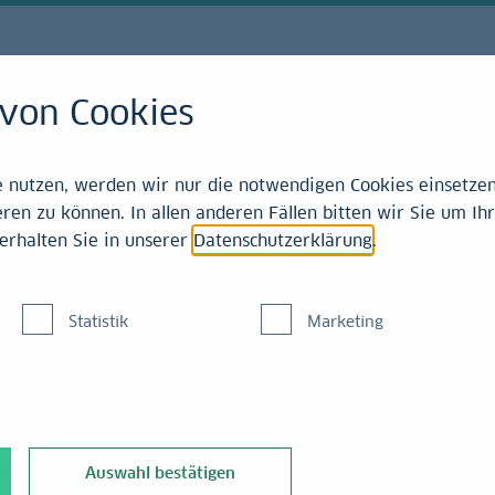
von Cookies
nutzen, werden wir nur die notwendigen Cookies einsetzen,
ren zu können. In allen anderen Fällen bitten wir Sie um Ihr
tersversorgung - unser
erhalten Sie in unserer
Datenschutzerklärung
.
 Beratungsansatz der LBBW.
Statistik
Marketing
chland erwerben Ansprüche auf eine betriebliche Altersversorgun
ungs­systeme von 30 bis 50 Jahren können Zusagen aus guten Per
hwerwiegende Konsequenzen haben. Das Thema Pensionsmanageme
Auswahl bestätigen