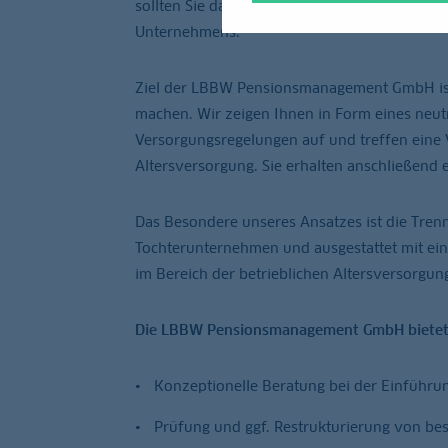
sollten Sie daher nie isoliert betrachten, 
Unternehmens.
Ziel der LBBW Pensionsmanagement GmbH ist e
machen. Wir zeigen Ihnen in Form eines neut
Versorgungsregelungen auf und treffen eine 
Altersversorgung. Sie erhalten anschließend
Das Besondere unseres Ansatzes ist die Trenn
Tochterunternehmen und ausgestattet mit ein
im Bereich der betrieblichen Altersversorgun
Die LBBW Pensionsmanagement GmbH bietet
Konzeptionelle Beratung bei der Einführu
Prüfung und ggf. Restrukturierung von b