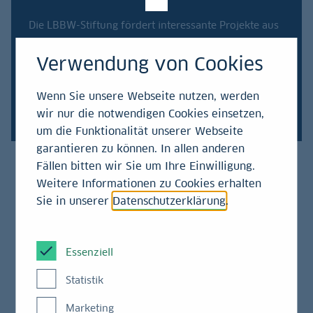
Die LBBW-Stiftung fördert interessante Projekte aus
Kunst und Kultur, Natur und Umwelt sowie
Verwendung von Cookies
Ausbildung, Fort- und Weiterbildung.
Wenn Sie unsere Webseite nutzen, werden
Förderbeispiele
wir nur die notwendigen Cookies einsetzen,
um die Funktionalität unserer Webseite
garantieren zu können. In allen anderen
Fällen bitten wir Sie um Ihre Einwilligung.
Weitere Informationen zu Cookies erhalten
Sie in unserer
Datenschutzerklärung
.
Essenziell
Statistik
Marketing